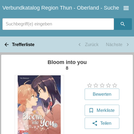
Verbundkatalog Region Thun - Oberland - Suche
Suchbegriff(e) eingeben
Trefferliste
Zurück
Nächste
Bloom into you
8
Bewerten
Merkliste
Teilen