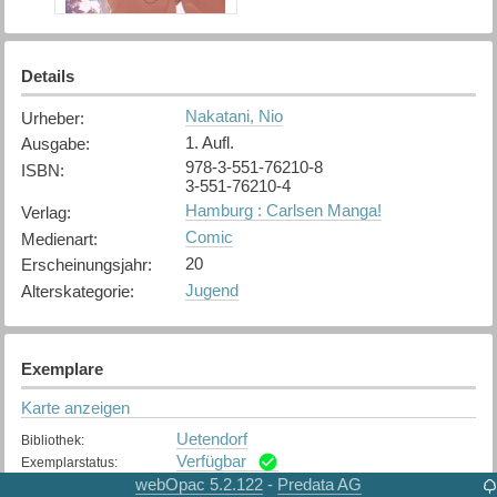
Details
Nakatani, Nio
Urheber
:
1. Aufl.
Ausgabe
:
978-3-551-76210-8
ISBN
:
3-551-76210-4
Hamburg : Carlsen Manga!
Verlag
:
Comic
Medienart
:
20
Erscheinungsjahr
:
Jugend
Alterskategorie
:
Exemplare
Karte anzeigen
Uetendorf
Bibliothek
:
Verfügbar
Exemplarstatus
:
webOpac 5.2.122
Predata AG
-