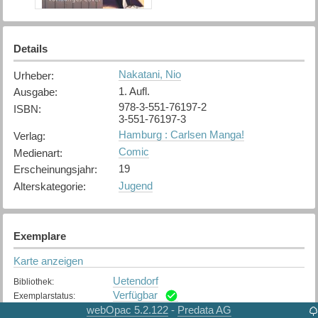
Details
Nakatani, Nio
Urheber
:
1. Aufl.
Ausgabe
:
978-3-551-76197-2
ISBN
:
3-551-76197-3
Hamburg : Carlsen Manga!
Verlag
:
Comic
Medienart
:
19
Erscheinungsjahr
:
Jugend
Alterskategorie
:
Exemplare
Karte anzeigen
Uetendorf
Bibliothek
:
Verfügbar
Exemplarstatus
:
webOpac 5.2.122
Predata AG
-