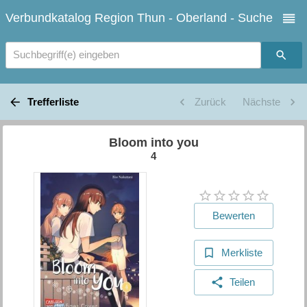
Verbundkatalog Region Thun - Oberland - Suche
Suchbegriff(e) eingeben
Trefferliste
Zurück
Nächste
Bloom into you
4
Bewerten
Merkliste
Teilen