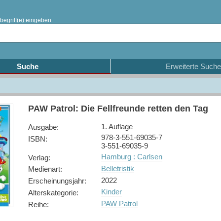
begriff(e) eingeben
Suche
Erweiterte Suche
PAW Patrol: Die Fellfreunde retten den Tag
1. Auflage
Ausgabe
:
978-3-551-69035-7
ISBN
:
3-551-69035-9
Hamburg : Carlsen
Verlag
:
Belletristik
Medienart
:
2022
Erscheinungsjahr
:
Kinder
Alterskategorie
:
PAW Patrol
Reihe
: