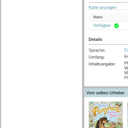
Karte anzeigen
Status
Verfügbar
Details
D
Sprache
:
6
Umfang
:
P
Inhaltsangabe
:
W
Me
Fl
Vom selben Urheber