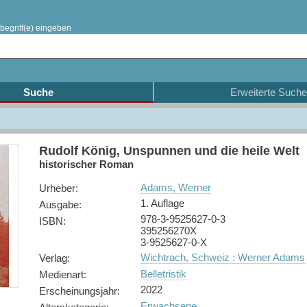
begriff(e) eingeben
Suche
Erweiterte Suche
Rudolf König, Unspunnen und die heile Welt
historischer Roman
Adams, Werner
Urheber
:
1. Auflage
Ausgabe
:
978-3-9525627-0-3
ISBN
:
395256270X
3-9525627-0-X
Wichtrach, Schweiz : Werner Adams
Verlag
:
Belletristik
Medienart
:
2022
Erscheinungsjahr
:
Erwachsene