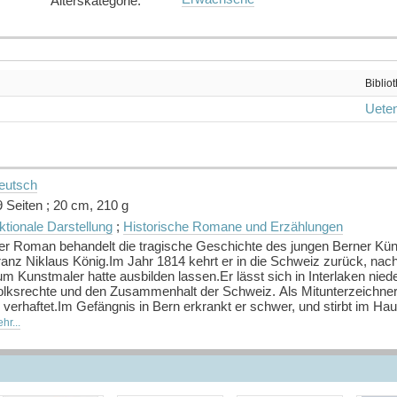
Alterskategorie
:
Biblio
Ueten
eutsch
 Seiten ; 20 cm, 210 g
ktionale Darstellung
;
Historische Romane und Erzählungen
er Roman behandelt die tragische Geschichte des jungen Berner Kün
ranz Niklaus König.Im Jahr 1814 kehrt er in die Schweiz zurück, nach
m Kunstmaler hatte ausbilden lassen.Er lässt sich in Interlaken nied
olksrechte und den Zusammenhalt der Schweiz. Als Mitunterzeichner ei
 verhaftet.Im Gefängnis in Bern erkrankt er schwer, und stirbt im Hau
nstler. [Quelle: Buchhaus.ch]
hr...