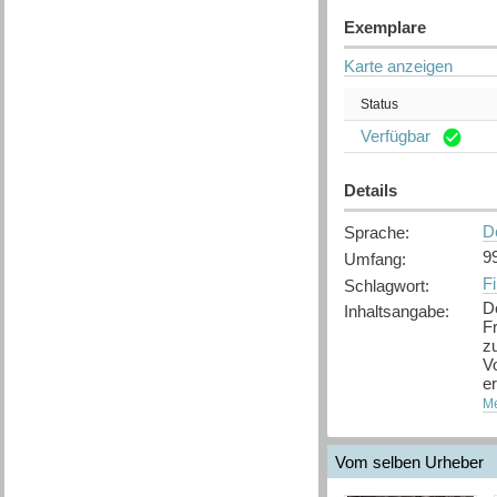
Exemplare
Karte anzeigen
Status
Verfügbar
Details
D
Sprache
:
99
Umfang
:
Fi
Schlagwort
:
D
Inhaltsangabe
:
F
zu
V
er
Kü
Me
Vom selben Urheber