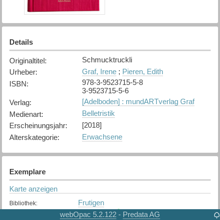
Details
Schmucktruckli
Originaltitel
:
Graf, Irene
;
Pieren, Edith
Urheber
:
978-3-9523715-5-8
ISBN
:
3-9523715-5-6
[Adelboden] : mundARTverlag Graf
Verlag
:
Belletristik
Medienart
:
[2018]
Erscheinungsjahr
:
Erwachsene
Alterskategorie
:
Exemplare
Karte anzeigen
Frutigen
Bibliothek
:
Verfügbar
Exemplarstatus
:
webOpac 5.2.122
Predata AG
-